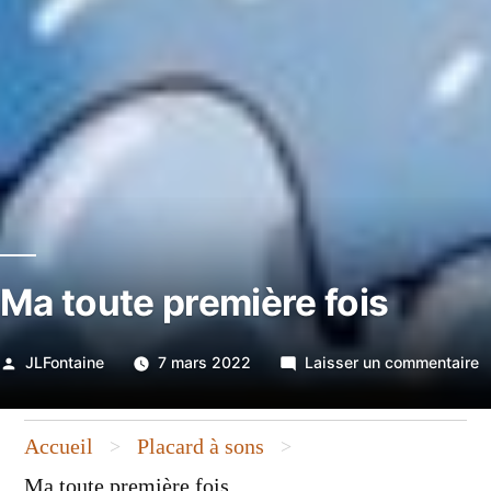
Ma toute première fois
Publié
s
JLFontaine
7 mars 2022
Laisser un commentaire
par
M
t
Accueil
Placard à sons
>
>
p
f
Ma toute première fois