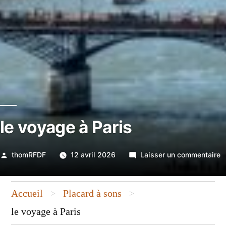
le voyage à Paris
Publié
s
thomRFDF
12 avril 2026
Laisser un commentaire
par
l
v
Accueil
Placard à sons
>
>
à
P
le voyage à Paris