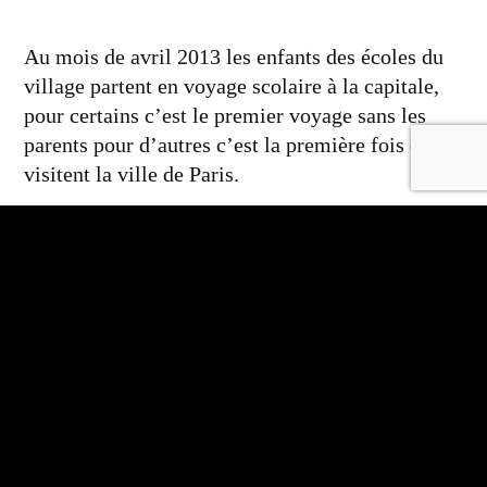
Au mois de avril 2013 les enfants des écoles du
village partent en voyage scolaire à la capitale,
pour certains c’est le premier voyage sans les
parents pour d’autres c’est la première fois qu’ils
visitent la ville de Paris.
Publié
Publié
thomRFDF
12 avril 2026
Placard à sons
par
dans
Article
Article suivant
suivant :
Aldo et la passion des poulets…