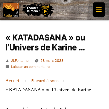
Aller
≡
au
contenu
« KATADASANA » ou
l’Univers de Karine …
Publié
JLFontaine
28 mars 2023
par
sur
Laisser un commentaire
« KATADASANA »
ou
Accueil
Placard à sons
>
>
l’Univers
« KATADASANA » ou l’Univers de Karine …
de
Karine …