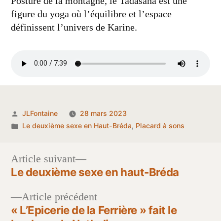
Posture de la montagne, le Tadasana est une
figure du yoga où l’équilibre et l’espace
définissent l’univers de Karine.
Publié
JLFontaine
28 mars 2023
par
Publié
Le deuxième sexe en Haut-Bréda
,
Placard à sons
dans
Article
Article suivant
suivant :
Le deuxième sexe en haut-Bréda
Navigation
Article
Article précédent
de
précédent :
« L’Epicerie de la Ferrière » fait le