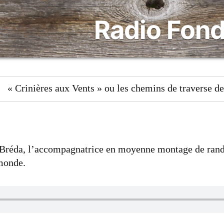
ou
Radio Fond
les
chemins
de
traverse
de
Sophie…
« Crinières aux Vents » ou les chemins de traverse 
>
t Bréda, l’accompagnatrice en moyenne montage de rand
monde.