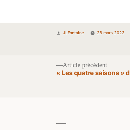
Publié
JLFontaine
28 mars 2023
par
Article
Article précédent
précéden
« Les quatre saisons » 
Navigation
de
l’article