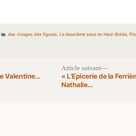
Publié
des visages des figures
,
Le deuxième sexe en Haut-Bréda
,
Pla
dans
Article
Article suivant
t :
suivant :
de Valentine…
« L’Epicerie de la Ferriè
Nathalie…