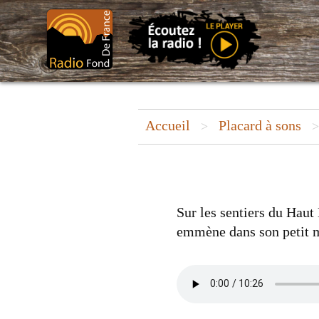
Aller
au
contenu
Accueil
Placard à sons
>
Sur les sentiers du Hau
emmène dans son petit 