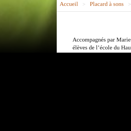
Accueil
Placard à sons
>
Accompagnés par Mariett
élèves de l’école du Hau
chemin du livre, de sa cr