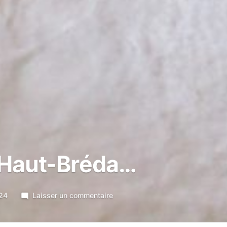
u Haut-Bréda…
sur
24
Laisser un commentaire
À
l’école