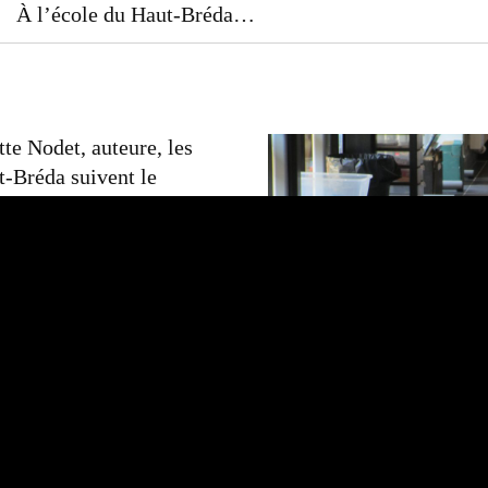
À l’école du Haut-Bréda…
>
du
Haut-
Bréda…
e Nodet, auteure, les
t-Bréda suivent le
éation à sa publication.