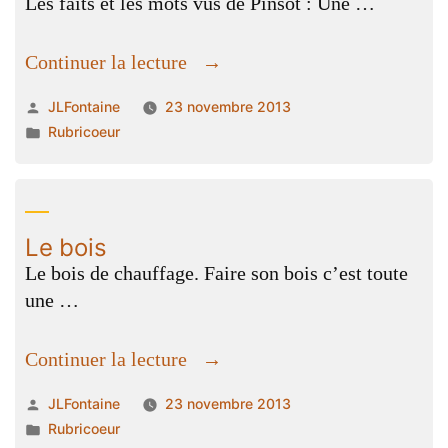
Les faits et les mots vus de Pinsot : Une …
« Alexandre
Continuer la lecture
de
Publié
JLFontaine
23 novembre 2013
France
par
Publié
Rubricoeur
inter
dans
en
reportage
à
Le bois
Fond
Le bois de chauffage. Faire son bois c’est toute
de
une …
France »
« Le
Continuer la lecture
bois »
Publié
JLFontaine
23 novembre 2013
par
Publié
Rubricoeur