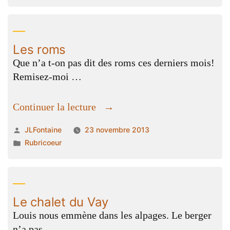
dans
Les roms
Que n’a t-on pas dit des roms ces derniers mois!
Remisez-moi …
« Les
Continuer la lecture
roms »
Publié
JLFontaine
23 novembre 2013
par
Publié
Rubricoeur
dans
Le chalet du Vay
Louis nous emmène dans les alpages. Le berger
n’a pas …