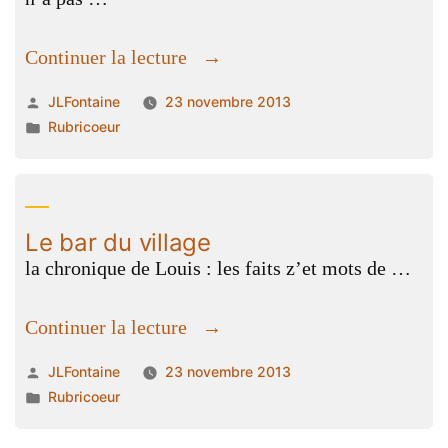
« Le
Continuer la lecture
chalet
Publié
JLFontaine
23 novembre 2013
du
par
Publié
Rubricoeur
Vay »
dans
Le bar du village
la chronique de Louis : les faits z’et mots de …
« Le
Continuer la lecture
bar
Publié
JLFontaine
23 novembre 2013
du
par
Publié
Rubricoeur
village »
dans